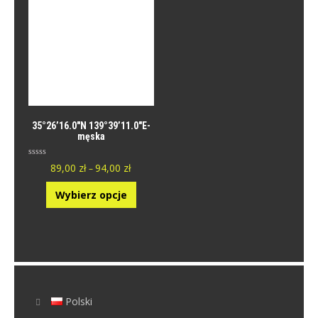
35°26’16.0″N 139°39’11.0″E-
męska
O
89,00
zł
94,00
zł
–
c
e
n
Wybierz opcje
i
o
n
y
0
n
a
5
.
Polski