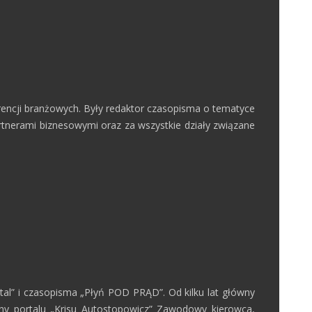
erencji branżowych. Były redaktor czasopisma o tematyce
artnerami biznesowymi oraz za wszystkie działy związane
rtal” i czasopisma „Płyń POD PRĄD”. Od kilku lat główny
ny portalu „Krisu Autostopowicz” Zawodowy kierowca,