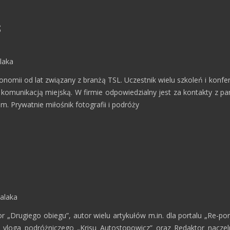
s
laka
onomii od lat związany z branżą TSL. Uczestnik wielu szkoleń i konf
 komunikacją miejską. W firmie odpowiedzialny jest za kontakty z p
m. Prywatnie miłośnik fotografii i podróży
alaka
or „Drugiego obiegu”, autor wielu artykułów m.in. dla portalu „Re-po
 vloga podróżniczego „Krisu Autostopowicz” oraz Redaktor naczel