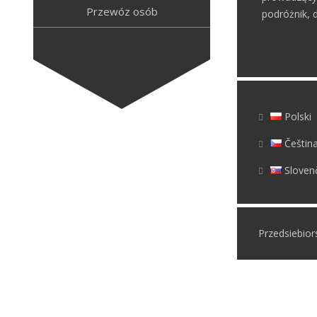
Przewóz osób
podróżnik, d
Polski
Češtin
Sloven
Przedsiebio