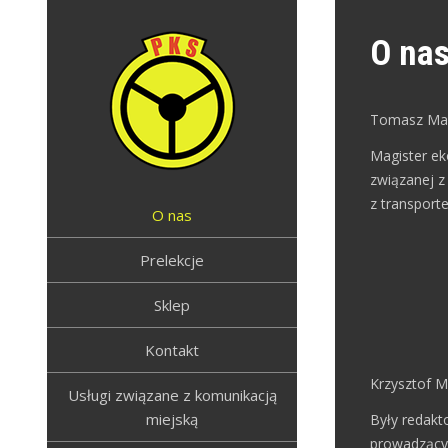
Skip
to
O na
content
Tomasz Ma
Magister ek
związanej z
PRZEDSIEBIORSTWO
Przedsiebiorstwo Komunikacyjno-
z transporte
Szkoleniowe w Żywcu
KOMUNIKACYJNO-
O nas
SZKOLENIOWE W
Prelekcje
ŻYWCU
Sklep
Kontakt
Krzysztof M
Usługi związane z komunikacją
miejską
Były redakt
prowadzący