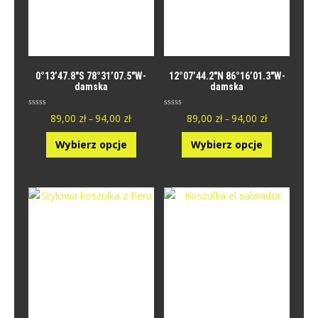
0°13’47.8″S 78°31’07.5″W-
12°07’44.2″N 86°16’01.3″W-
damska
damska
O
O
89,00
zł
94,00
zł
89,00
zł
94,00
zł
–
–
c
c
e
e
n
n
Wybierz opcje
Wybierz opcje
i
i
o
o
n
n
y
y
0
0
n
n
a
a
5
5
.
.