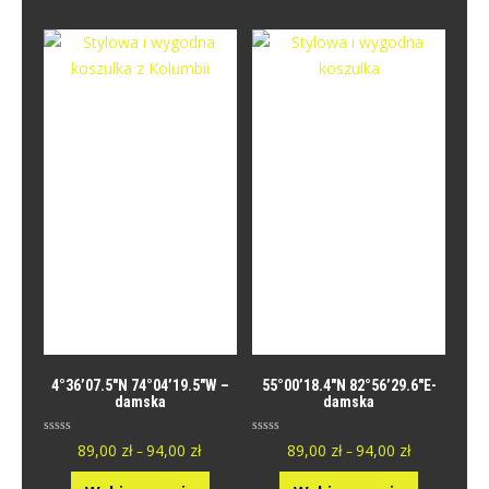
y
y
0
0
n
n
a
a
5
5
.
.
4°36’07.5″N 74°04’19.5″W –
55°00’18.4″N 82°56’29.6″E-
damska
damska
O
O
89,00
zł
94,00
zł
89,00
zł
94,00
zł
–
–
c
c
e
e
n
n