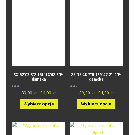
33°52’02.3″S 151°13’03.3″E-
35°15’48.7″N 139°42’21.0″E-
damska
damska
O
O
89,00
zł
94,00
zł
89,00
zł
94,00
zł
–
–
c
c
e
e
n
n
Wybierz opcje
Wybierz opcje
i
i
o
o
n
n
y
y
0
0
n
n
a
a
5
5
.
.