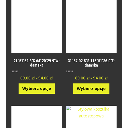
21°51’52.3″S 64°20’29.9″W-
31°57’02.5″S 115°51’36.0″E-
damska
damska
O
O
89,00
zł
94,00
zł
89,00
zł
94,00
zł
–
–
c
c
e
e
n
n
Wybierz opcje
Wybierz opcje
i
i
o
o
n
n
y
y
0
0
n
n
a
a
5
5
.
.