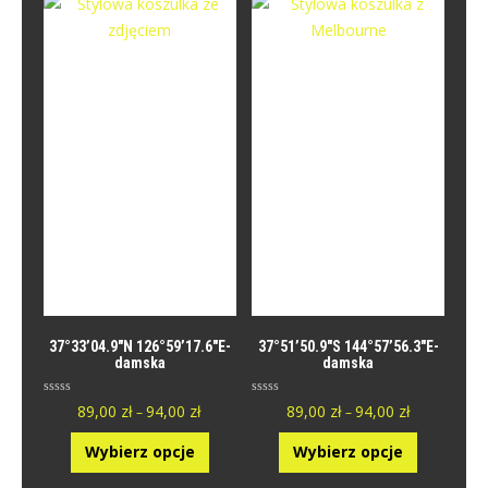
a
a
5
5
.
.
37°33’04.9″N 126°59’17.6″E-
37°51’50.9″S 144°57’56.3″E-
damska
damska
O
O
89,00
zł
94,00
zł
89,00
zł
94,00
zł
–
–
c
c
e
e
n
n
Wybierz opcje
Wybierz opcje
i
i
o
o
n
n