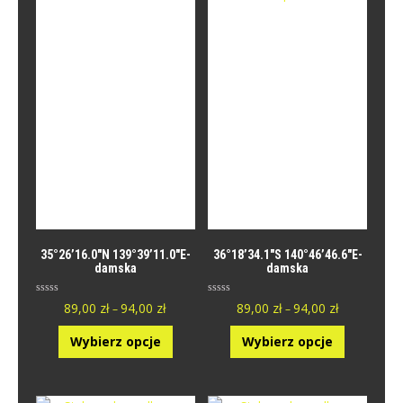
35°26’16.0″N 139°39’11.0″E-
36°18’34.1″S 140°46’46.6″E-
damska
damska
O
O
89,00
zł
94,00
zł
89,00
zł
94,00
zł
–
–
c
c
e
e
n
n
Wybierz opcje
Wybierz opcje
i
i
o
o
n
n
y
y
0
0
n
n