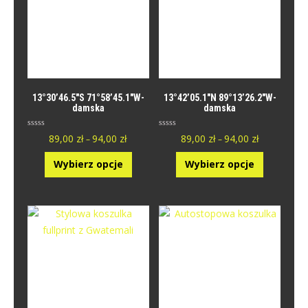
13°30’46.5″S 71°58’45.1″W-
13°42’05.1″N 89°13’26.2″W-
damska
damska
O
O
89,00
zł
94,00
zł
89,00
zł
94,00
zł
–
–
c
c
e
e
n
n
Wybierz opcje
Wybierz opcje
i
i
o
o
n
n
y
y
0
0
n
n
a
a
5
5
.
.