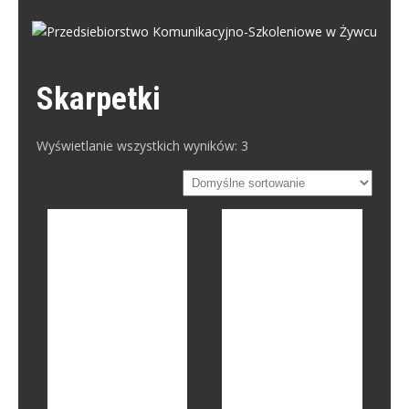
Skip
to
PRZEDSIEBIORSTWO
content
Przedsiebiorstwo Komunikacyjno-Szkoleniowe w Żywcu
KOMUNIKACYJNO-SZKOLENIOWE W
Skarpetki
ŻYWCU
Wyświetlanie wszystkich wyników: 3