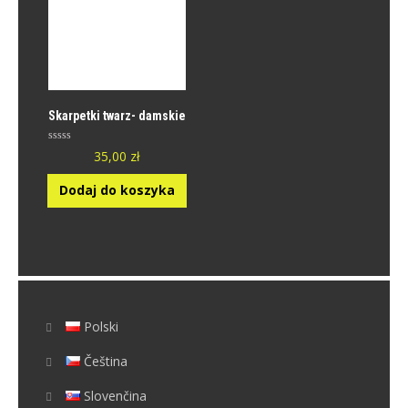
Skarpetki twarz- damskie
O
35,00
zł
c
e
n
Dodaj do koszyka
i
o
n
y
0
n
a
5
.
Polski
Čeština
Slovenčina