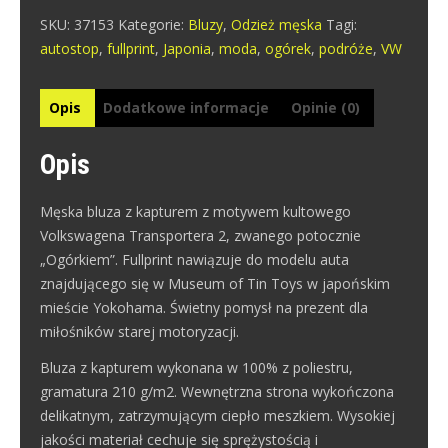
139°39'11.0"E
SKU:
37153
Kategorie:
Bluzy
,
Odzież męska
Tagi:
(BK)-
autostop
,
fullprint
,
Japonia
,
moda
,
ogórek
,
podróże
,
VW
męska
Opis
Dodatkowe informacje
Opinie (0)
Opis
Męska bluza z kapturem z motywem kultowego
Volkswagena Transportera 2, zwanego potocznie
„Ogórkiem”. Fullprint nawiązuje do modelu auta
znajdującego się w Museum of Tin Toys w japońskim
mieście Yokohama. Świetny pomysł na prezent dla
miłośników starej motoryzacji.
Bluza z kapturem wykonana w 100% z poliestru,
gramatura 210 g/m2. Wewnętrzna strona wykończona
delikatnym, zatrzymującym ciepło meszkiem. Wysokiej
jakości materiał cechuje się sprężystością i