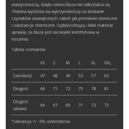
elastycznością, dzięki czemu bluza nie odkształca się.
Tkanina wyróżnia się wytrzymałością na działanie
czynników zewnętrznych, takich jak promienie słoneczne
i substancje chemiczne. Szybkoschnący i lekki materiał
sprawia, że bluza jest niezwykle komfortowa w
noszeniu.
Tabela rozmiarów
XS
S
M
L
XL
XXL
Szerokość
47
48
49
53
57
62
Długość
68
71
72
75
78
81
Długość
66
67
69
71
72
73
rękawa
Tolerancja +/- 5% centrmetrów