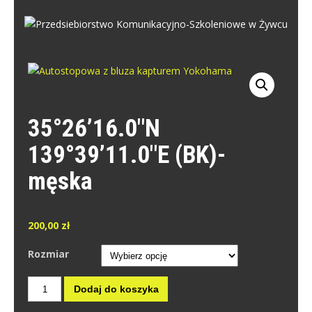
Skip
to
PRZEDSIEBIORSTWO
content
Przedsiebiorstwo Komunikacyjno-Szkoleniowe w Żywcu
KOMUNIKACYJNO-SZKOLENIOWE W
ŻYWCU
35°26’16.0″N
139°39’11.0″E (BK)-
męska
200,00
zł
Rozmiar
ilość
Dodaj do koszyka
35°26'16.0"N