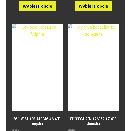
e
e
n
n
Wybierz opcje
Wybierz opcje
i
i
o
o
n
n
y
y
0
0
n
n
a
a
5
5
.
.
36°18’34.1″S 140°46’46.6″E-
37°33’04.9″N 126°59’17.6″E-
męska
damska