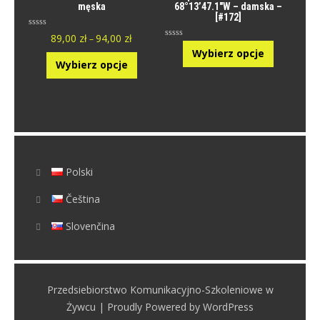
męska
68°13’47.1″W – damska –
[#172]
O
89,00
zł
94,00
zł
–
c
O
e
Wybierz opcje
c
n
e
Wybierz opcje
i
n
o
i
n
o
y
n
0
y
n
0
a
n
5
a
.
5
.
Polski
Čeština
Slovenčina
Przedsiebiorstwo Komunikacyjno-Szkoleniowe w
Żywcu | Proudly Powered by WordPress