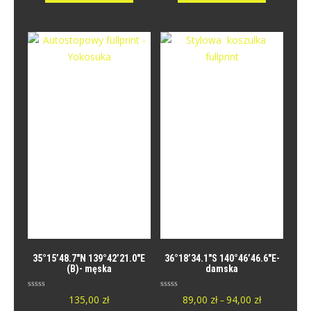
o
o
n
n
y
y
0
0
n
n
a
a
5
5
.
.
35°15’48.7″N 139°42’21.0″E
36°18’34.1″S 140°46’46.6″E-
(B)- męska
damska
O
O
135,00
zł
89,00
zł
94,00
zł
–
c
c