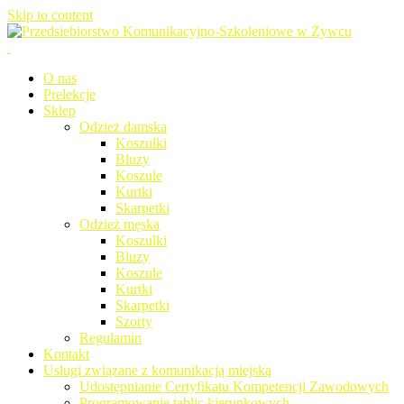
Skip to content
Przedsiebiorstwo Komunikacyjno-Szkoleniowe w Żywcu
Przedsiebiorstwo
O nas
Prelekcje
Komunikacyjno-Szkoleniowe w
Sklep
Odzież damska
Żywcu
Koszulki
Bluzy
Koszule
Kurtki
Skarpetki
Odzież męska
Koszulki
Bluzy
Koszule
Kurtki
Skarpetki
Szorty
Regulamin
Kontakt
Usługi związane z komunikacją miejską
Udostępnianie Certyfikatu Kompetencji Zawodowych
Programowanie tablic kierunkowych