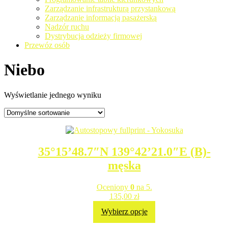
Zarządzanie infrastrukturą przystankową
Zarządzanie informacją pasażerską
Nadzór ruchu
Dystrybucja odzieży firmowej
Przewóz osób
Niebo
Wyświetlanie jednego wyniku
35°15’48.7″N 139°42’21.0″E (B)-
męska
Oceniony
0
na 5.
135,00
zł
Wybierz opcje