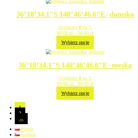
36°18’34.1″S 140°46’46.6″E- damska
Oceniony
0
na 5.
89,00
zł
–
94,00
zł
Wybierz opcje
36°18’34.1″S 140°46’46.6″E- męska
Oceniony
0
na 5.
89,00
zł
–
94,00
zł
Wybierz opcje
1
2
→
Polski
Čeština