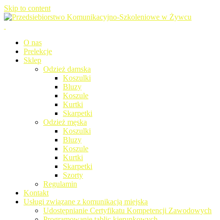
Skip to content
Przedsiebiorstwo Komunikacyjno-Szkoleniowe w Żywcu
Przedsiebiorstwo
O nas
Prelekcje
Komunikacyjno-Szkoleniowe w
Sklep
Odzież damska
Żywcu
Koszulki
Bluzy
Koszule
Kurtki
Skarpetki
Odzież męska
Koszulki
Bluzy
Koszule
Kurtki
Skarpetki
Szorty
Regulamin
Kontakt
Usługi związane z komunikacją miejską
Udostępnianie Certyfikatu Kompetencji Zawodowych
Programowanie tablic kierunkowych