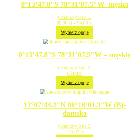
0°13’47.8″S 78°31’07.5″W- męska
Oceniony
0
na 5.
89,00
zł
–
94,00
zł
Wybierz opcje
0°13’47.8″S 78°31’07.5″W – męskie
Oceniony
0
na 5.
65,00
zł
Wybierz opcje
12°07’44.2″N 86°16’01.3″W (B)-
damska
Oceniony
0
na 5.
135,00
zł