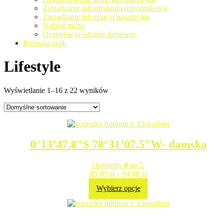
Zarządzanie infrastrukturą przystankową
Zarządzanie informacją pasażerską
Nadzór ruchu
Dystrybucja odzieży firmowej
Przewóz osób
Lifestyle
Wyświetlanie 1–16 z 22 wyników
0°13’47.8″S 78°31’07.5″W- damska
Oceniony
0
na 5.
89,00
zł
–
94,00
zł
Wybierz opcje