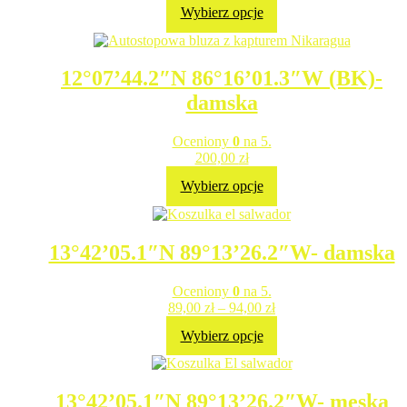
Wybierz opcje
12°07’44.2″N 86°16’01.3″W (BK)-
damska
Oceniony
0
na 5.
200,00
zł
Wybierz opcje
13°42’05.1″N 89°13’26.2″W- damska
Oceniony
0
na 5.
89,00
zł
–
94,00
zł
Wybierz opcje
13°42’05.1″N 89°13’26.2″W- męska