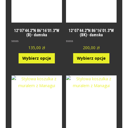
12°07’44.2″N 86°16’01.3″W
12°07’44.2″N 86°16’01.3″W
(B)- damska
(BK)- damska
O
O
135,00
zł
200,00
zł
c
c
e
e
n
n
Wybierz opcje
Wybierz opcje
i
i
o
o
n
n
y
y
0
0
n
n
a
a
5
5
.
.