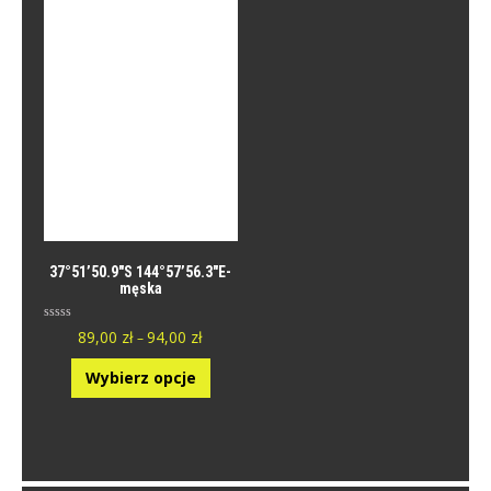
37°51’50.9″S 144°57’56.3″E-
męska
O
89,00
zł
94,00
zł
–
c
e
n
Wybierz opcje
i
o
n
y
0
n
a
5
.