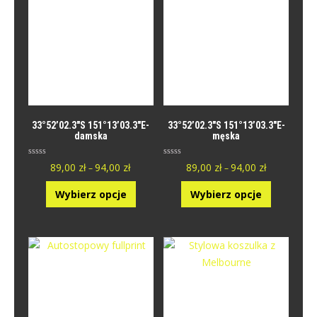
33°52’02.3″S 151°13’03.3″E-
33°52’02.3″S 151°13’03.3″E-
damska
męska
O
O
89,00
zł
94,00
zł
89,00
zł
94,00
zł
–
–
c
c
e
e
n
n
Wybierz opcje
Wybierz opcje
i
i
o
o
n
n
y
y
0
0
n
n
a
a
5
5
.
.