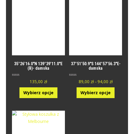
35°26’16.0″N 139°39’11.0″E
37°51’50.9″S 144°57’56.3″E-
(B)- damska
damska
O
O
135,00
zł
89,00
zł
94,00
zł
–
c
c
e
e
n
n
Wybierz opcje
Wybierz opcje
i
i
o
o
n
n
y
y
0
0
n
n
a
a
5
5
.
.