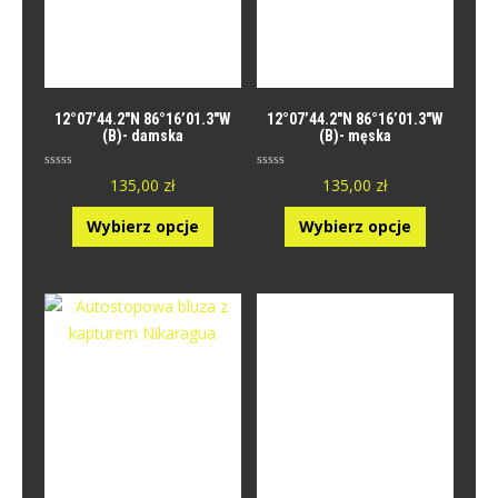
12°07’44.2″N 86°16’01.3″W
12°07’44.2″N 86°16’01.3″W
(B)- damska
(B)- męska
O
O
135,00
zł
135,00
zł
c
c
e
e
n
n
Wybierz opcje
Wybierz opcje
i
i
o
o
n
n
y
y
0
0
n
n
a
a
5
5
.
.