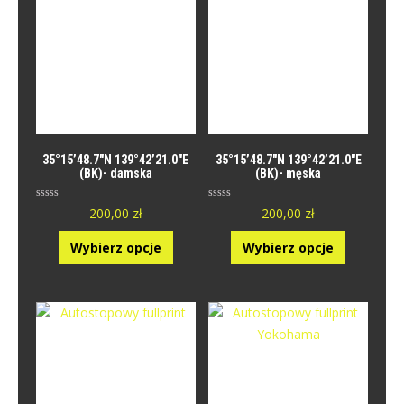
35°15’48.7″N 139°42’21.0″E
35°15’48.7″N 139°42’21.0″E
(BK)- damska
(BK)- męska
O
O
200,00
zł
200,00
zł
c
c
e
e
n
n
Wybierz opcje
Wybierz opcje
i
i
o
o
n
n
y
y
0
0
n
n
a
a
5
5
.
.