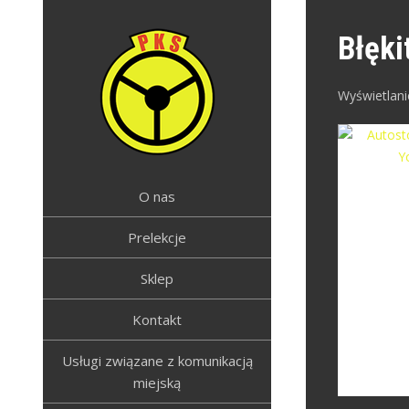
Skip
to
Błęki
content
Wyświetlani
PRZEDSIEBIORSTWO
Przedsiebiorstwo Komunikacyjno-
Szkoleniowe w Żywcu
KOMUNIKACYJNO-
O nas
SZKOLENIOWE W
Prelekcje
ŻYWCU
Sklep
Kontakt
Usługi związane z komunikacją
miejską