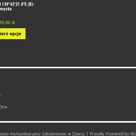
 139°42’21.0″E (B)-
męska
35,00
zł
ierz opcje
a
čina
rstwo Komunikacyjno-Szkoleniowe w Żywcu | Proudly Powered by W