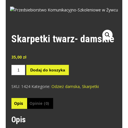
Skip
to
PRZEDSIEBIORSTWO
content
Przedsiebiorstwo Komunikacyjno-Szkoleniowe w Żywcu
KOMUNIKACYJNO-SZKOLENIOWE W
ŻYWCU
Skarpetki twarz- damskie
35,00
zł
ilość
Dodaj do koszyka
Skarpetki
twarz-
SKU:
1424
Kategorie:
Odzież damska
,
Skarpetki
damskie
Opis
Opinie (0)
Opis