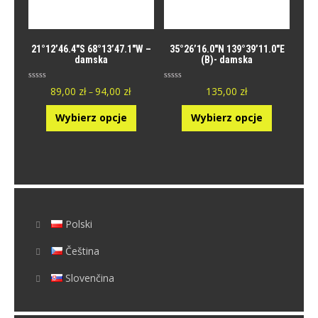
21°12’46.4″S 68°13’47.1″W –
35°26’16.0″N 139°39’11.0″E
damska
(B)- damska
O
O
89,00
zł
94,00
zł
135,00
zł
–
c
c
e
e
n
n
Wybierz opcje
Wybierz opcje
i
i
o
o
n
n
y
y
0
0
n
n
a
a
5
5
.
.
Polski
Čeština
Slovenčina