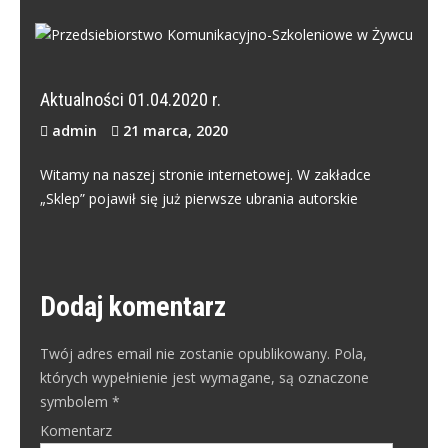
Skip
to
PRZEDSIEBIORSTWO
content
Przedsiebiorstwo Komunikacyjno-Szkoleniowe w Żywcu
KOMUNIKACYJNO-SZKOLENIOWE W
Aktualności 01.04.2020 r.
ŻYWCU
admin
21 marca, 2020
Witamy na naszej stronie internetowej. W zakładce
„Sklep” pojawił się już pierwsze ubrania autorskie
Dodaj komentarz
Twój adres email nie zostanie opublikowany.
Pola,
których wypełnienie jest wymagane, są oznaczone
symbolem
*
Komentarz