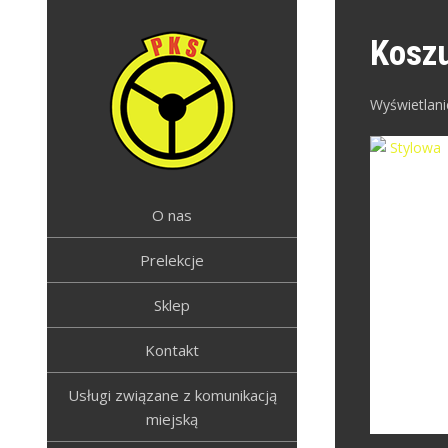
Skip
to
Kosz
content
Wyświetlani
PRZEDSIEBIORSTWO
Przedsiebiorstwo Komunikacyjno-
Szkoleniowe w Żywcu
KOMUNIKACYJNO-
O nas
SZKOLENIOWE W
Prelekcje
ŻYWCU
Sklep
Kontakt
Usługi związane z komunikacją
miejską