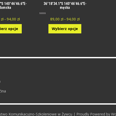
″S 140°46’46.6″E-
36°18’34.1″S 140°46’46.6″E-
damska
męska
O
0
zł
94,00
zł
89,00
zł
94,00
zł
–
–
c
e
n
ierz opcje
Wybierz opcje
i
o
n
y
0
n
a
5
.
a
čina
rstwo Komunikacyjno-Szkoleniowe w Żywcu | Proudly Powered by W