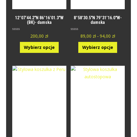
12°07’44.2″N 86°16’01.3″W
8°58’30.5″N 79°31’16.0″W-
(BK)- damska
damska
O
O
200,00
zł
89,00
zł
94,00
zł
–
c
c
e
e
n
n
Wybierz opcje
Wybierz opcje
i
i
o
o
n
n
y
y
0
0
n
n
a
a
5
5
.
.