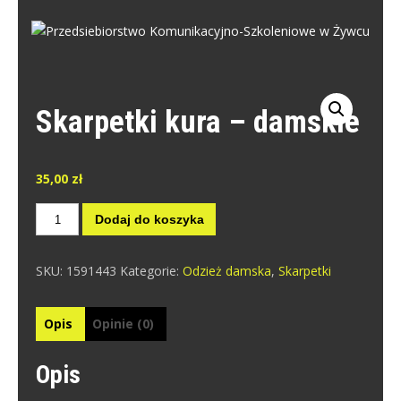
Skip
to
PRZEDSIEBIORSTWO
content
Przedsiebiorstwo Komunikacyjno-Szkoleniowe w Żywcu
KOMUNIKACYJNO-SZKOLENIOWE W
ŻYWCU
Skarpetki kura – damskie
35,00
zł
ilość
Dodaj do koszyka
Skarpetki
kura
SKU:
1591443
Kategorie:
Odzież damska
,
Skarpetki
-
damskie
Opis
Opinie (0)
Opis